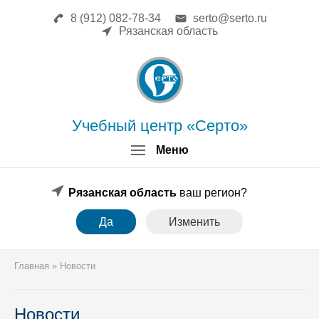
8 (912) 082-78-34
serto@serto.ru
Главная
Рязанская область
Сведения об образовательной
организации
Повышение квалификации
Профессиональная переподготовка
Форма заявки
Учебный центр «Серто»
Личный кабинет
Меню
Лицензия
Образец удостоверения
Образец диплома
Рязанская область
ваш регион?
Аттестация поверителей
Да
Изменить
Системы менеджмента
Новости
Реквизиты
Главная
»
Новости
Координаты
Новости