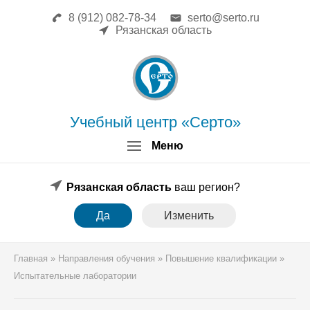
8 (912) 082-78-34
serto@serto.ru
Главная
Рязанская область
Сведения об образовательной
организации
Повышение квалификации
Профессиональная переподготовка
Форма заявки
Учебный центр «Серто»
Личный кабинет
Меню
Лицензия
Образец удостоверения
Образец диплома
Рязанская область
ваш регион?
Аттестация поверителей
Да
Изменить
Системы менеджмента
Новости
Реквизиты
Главная
»
Направления обучения
»
Повышение квалификации
»
Координаты
Испытательные лаборатории