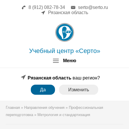
8 (912) 082-78-34
serto@serto.ru
Главная
Рязанская область
Сведения об образовательной
организации
Повышение квалификации
Профессиональная переподготовка
Форма заявки
Учебный центр «Серто»
Личный кабинет
Меню
Лицензия
Образец удостоверения
Образец диплома
Рязанская область
ваш регион?
Аттестация поверителей
Да
Изменить
Системы менеджмента
Новости
Реквизиты
Главная
»
Направления обучения
»
Профессиональная
Координаты
переподготовка
»
Метрология и стандартизация