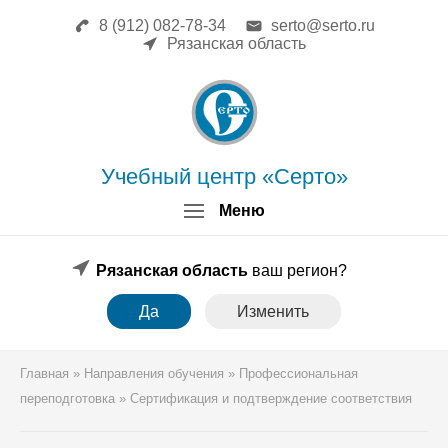
8 (912) 082-78-34
serto@serto.ru
Главная
Рязанская область
Сведения об образовательной
организации
Повышение квалификации
Профессиональная переподготовка
Форма заявки
Учебный центр «Серто»
Личный кабинет
Меню
Лицензия
Образец удостоверения
Образец диплома
Рязанская область
ваш регион?
Аттестация поверителей
Да
Изменить
Системы менеджмента
Новости
Реквизиты
Главная
»
Направления обучения
»
Профессиональная
Координаты
переподготовка
»
Сертификация и подтверждение соответствия